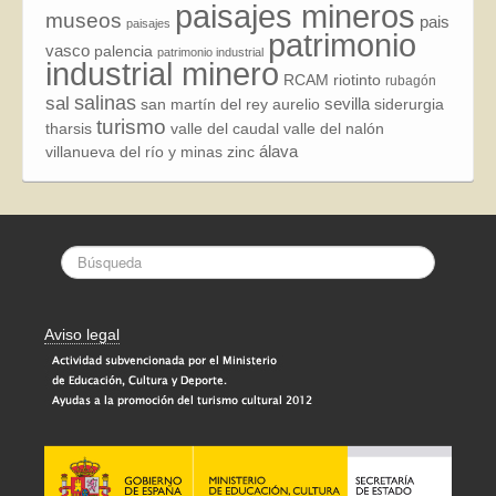
paisajes mineros
museos
pais
paisajes
patrimonio
vasco
palencia
patrimonio industrial
industrial minero
RCAM
riotinto
rubagón
sal
salinas
sevilla
san martín del rey aurelio
siderurgia
turismo
tharsis
valle del caudal
valle del nalón
álava
villanueva del río y minas
zinc
Aviso legal