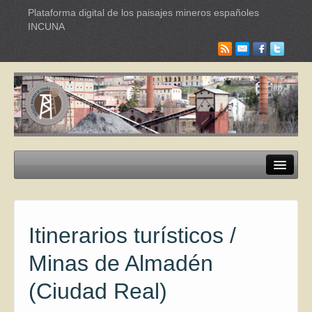
Plataforma digital de los paisajes mineros españoles
INCUNA
Paisajes mineros
Itinerarios Turísticos
Itinerarios turísticos /
Industrias culturales
Minas de Almadén
Red Internacional de Paisajes
(Ciudad Real)
Documentación