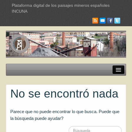
Plataforma digital de los paisajes mineros españoles
INCUNA
Paisajes mineros
No se encontró nada
Itinerarios Turísticos
Industrias culturales
Parece que no puede encontrar lo que busca. Puede que
Red Internacional de Paisajes
la búsqueda puede ayudar?
Documentación