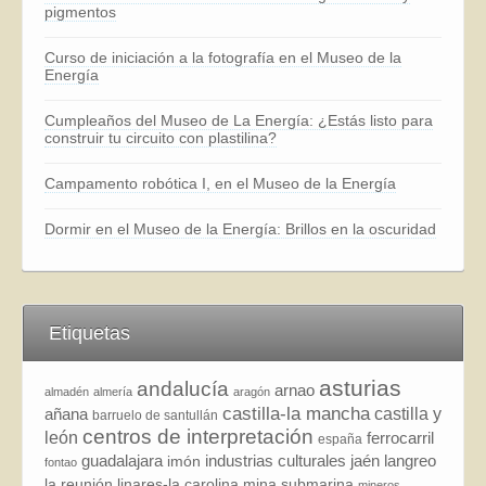
pigmentos
Curso de iniciación a la fotografía en el Museo de la
Energía
Cumpleaños del Museo de La Energía: ¿Estás listo para
construir tu circuito con plastilina?
Campamento robótica I, en el Museo de la Energía
Dormir en el Museo de la Energía: Brillos en la oscuridad
Etiquetas
asturias
andalucía
arnao
almadén
almería
aragón
castilla-la mancha
añana
castilla y
barruelo de santullán
centros de interpretación
león
ferrocarril
españa
guadalajara
industrias culturales
jaén
langreo
imón
fontao
la reunión
linares-la carolina
mina submarina
mineros