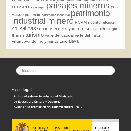
paisajes mineros
museos
pais
paisajes
patrimonio
vasco
palencia
patrimonio industrial
industrial minero
RCAM
riotinto
rubagón
sal
salinas
sevilla
san martín del rey aurelio
siderurgia
turismo
tharsis
valle del caudal
valle del nalón
álava
villanueva del río y minas
zinc
Aviso legal