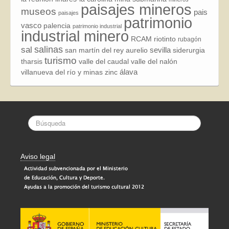
paisajes mineros
museos
pais
paisajes
patrimonio
vasco
palencia
patrimonio industrial
industrial minero
RCAM
riotinto
rubagón
sal
salinas
sevilla
san martín del rey aurelio
siderurgia
turismo
tharsis
valle del caudal
valle del nalón
álava
villanueva del río y minas
zinc
Aviso legal