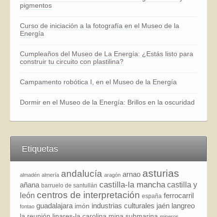
pigmentos
Curso de iniciación a la fotografía en el Museo de la
Energía
Cumpleaños del Museo de La Energía: ¿Estás listo para
construir tu circuito con plastilina?
Campamento robótica I, en el Museo de la Energía
Dormir en el Museo de la Energía: Brillos en la oscuridad
Etiquetas
asturias
andalucía
arnao
almadén
almería
aragón
castilla-la mancha
añana
castilla y
barruelo de santullán
centros de interpretación
león
ferrocarril
españa
guadalajara
industrias culturales
jaén
langreo
imón
fontao
la reunión
linares-la carolina
mina submarina
mineros