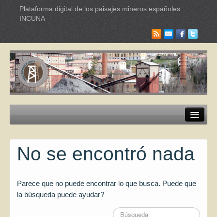
Plataforma digital de los paisajes mineros españoles
INCUNA
Paisajes mineros
No se encontró nada
Itinerarios Turísticos
Industrias culturales
Parece que no puede encontrar lo que busca. Puede que
Red Internacional de Paisajes
la búsqueda puede ayudar?
Documentación