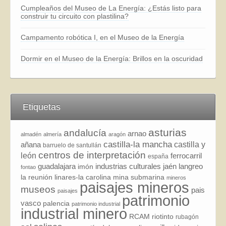
Cumpleaños del Museo de La Energía: ¿Estás listo para
construir tu circuito con plastilina?
Campamento robótica I, en el Museo de la Energía
Dormir en el Museo de la Energía: Brillos en la oscuridad
Etiquetas
asturias
andalucía
arnao
almadén
almería
aragón
castilla-la mancha
añana
castilla y
barruelo de santullán
centros de interpretación
león
ferrocarril
españa
guadalajara
industrias culturales
jaén
langreo
imón
fontao
la reunión
linares-la carolina
mina submarina
mineros
paisajes mineros
museos
pais
paisajes
patrimonio
vasco
palencia
patrimonio industrial
industrial minero
RCAM
riotinto
rubagón