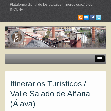
Plataforma digital de los paisajes mineros españoles
INCUNA
Paisajes mineros
Itinerarios Turísticos
Itinerarios Turísticos /
Industrias culturales
Valle Salado de Añana
Red Internacional de Paisajes
(Álava)
Documentación