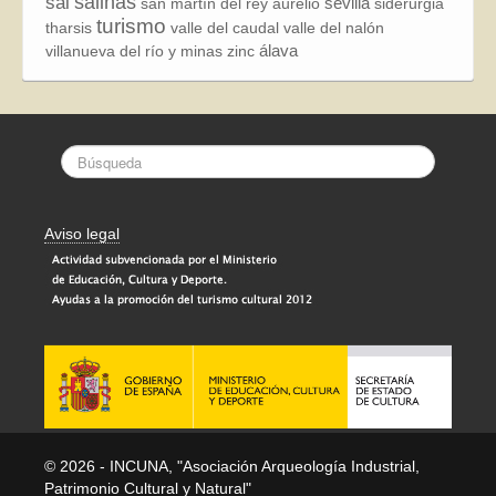
sal
salinas
sevilla
san martín del rey aurelio
siderurgia
turismo
tharsis
valle del caudal
valle del nalón
álava
villanueva del río y minas
zinc
Aviso legal
© 2026 - INCUNA, "Asociación Arqueología Industrial,
Patrimonio Cultural y Natural"