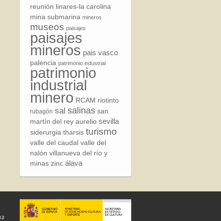
reunión
linares-la carolina
mina submarina
mineros
museos
paisajes
paisajes
mineros
pais vasco
palencia
patrimonio industrial
patrimonio
industrial
minero
RCAM
riotinto
sal
salinas
san
rubagón
sevilla
martín del rey aurelio
turismo
siderurgia
tharsis
valle del caudal
valle del
nalón
villanueva del río y
álava
minas
zinc