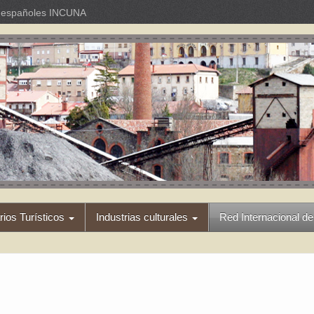
os españoles INCUNA
arios Turísticos
Industrias culturales
Red Internacional de