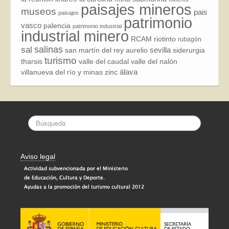
paisajes mineros
museos
pais
paisajes
patrimonio
vasco
palencia
patrimonio industrial
industrial minero
RCAM
riotinto
rubagón
sal
salinas
sevilla
san martín del rey aurelio
siderurgia
turismo
tharsis
valle del caudal
valle del nalón
álava
villanueva del río y minas
zinc
Aviso legal