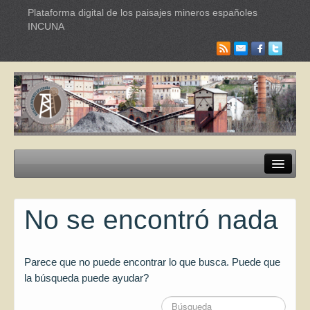
Plataforma digital de los paisajes mineros españoles
INCUNA
Paisajes mineros
No se encontró nada
Itinerarios Turísticos
Industrias culturales
Parece que no puede encontrar lo que busca. Puede que
Red Internacional de Paisajes
la búsqueda puede ayudar?
Documentación