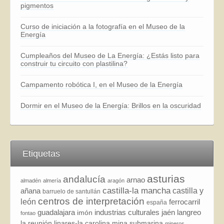
pigmentos
Curso de iniciación a la fotografía en el Museo de la
Energía
Cumpleaños del Museo de La Energía: ¿Estás listo para
construir tu circuito con plastilina?
Campamento robótica I, en el Museo de la Energía
Dormir en el Museo de la Energía: Brillos en la oscuridad
Etiquetas
asturias
andalucía
arnao
almadén
almería
aragón
castilla-la mancha
añana
castilla y
barruelo de santullán
centros de interpretación
león
ferrocarril
españa
guadalajara
industrias culturales
jaén
langreo
imón
fontao
la reunión
linares-la carolina
mina submarina
mineros