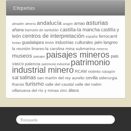
Etiquetas
asturias
andalucía
arnao
almadén
almería
aragón
castilla-la mancha
añana
castilla y
barruelo de santullán
centros de interpretación
león
ferrocarril
españa
guadalajara
industrias culturales
jaén
langreo
imón
fontao
la reunión
linares-la carolina
mina submarina
mineros
paisajes mineros
museos
pais
paisajes
patrimonio
vasco
palencia
patrimonio industrial
industrial minero
RCAM
riotinto
rubagón
sal
salinas
sevilla
san martín del rey aurelio
siderurgia
turismo
tharsis
valle del caudal
valle del nalón
álava
villanueva del río y minas
zinc