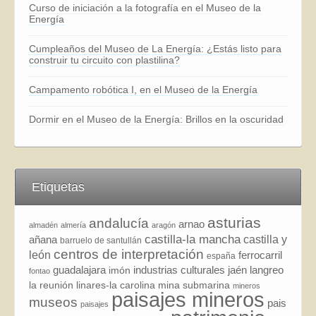
Curso de iniciación a la fotografía en el Museo de la
Energía
Cumpleaños del Museo de La Energía: ¿Estás listo para
construir tu circuito con plastilina?
Campamento robótica I, en el Museo de la Energía
Dormir en el Museo de la Energía: Brillos en la oscuridad
Etiquetas
asturias
andalucía
arnao
almadén
almería
aragón
castilla-la mancha
añana
castilla y
barruelo de santullán
centros de interpretación
león
ferrocarril
españa
guadalajara
industrias culturales
jaén
langreo
imón
fontao
la reunión
linares-la carolina
mina submarina
mineros
paisajes mineros
museos
pais
paisajes