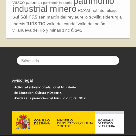
patrimonio
vasco
palencia
patrimonio industrial
industrial minero
RCAM
riotinto
rubagón
sal
salinas
sevilla
san martín del rey aurelio
siderurgia
turismo
tharsis
valle del caudal
valle del nalón
álava
villanueva del río y minas
zinc
Aviso legal