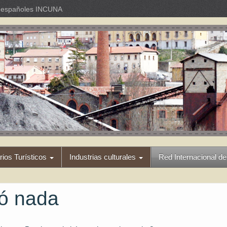
os españoles INCUNA
arios Turísticos
Industrias culturales
Red Internacional de
ró nada