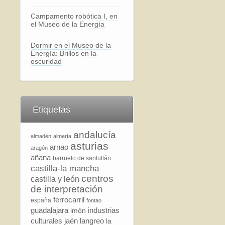
Campamento robótica I, en
el Museo de la Energía
Dormir en el Museo de la
Energía: Brillos en la
oscuridad
Etiquetas
andalucía
almadén
almería
asturias
arnao
aragón
añana
barruelo de santullán
castilla-la mancha
centros
castilla y león
de interpretación
ferrocarril
españa
fontao
guadalajara
industrias
imón
culturales
jaén
langreo
la