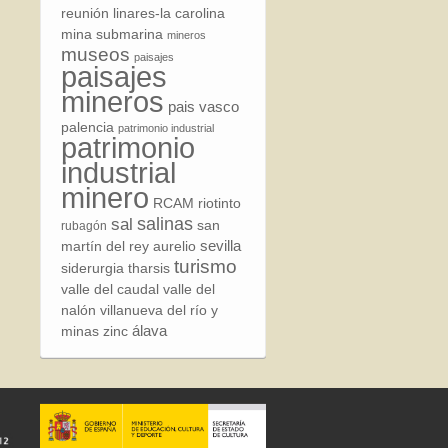
reunión
linares-la carolina
mina submarina
mineros
museos
paisajes
paisajes
mineros
pais vasco
palencia
patrimonio industrial
patrimonio
industrial
minero
RCAM
riotinto
sal
salinas
san
rubagón
sevilla
martín del rey aurelio
turismo
siderurgia
tharsis
valle del caudal
valle del
nalón
villanueva del río y
álava
minas
zinc