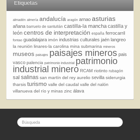
Etiquetas
asturias
andalucía
arnao
almadén
almería
aragón
castilla-la mancha
añana
castilla y
barruelo de santullán
centros de interpretación
león
ferrocarril
españa
guadalajara
industrias culturales
jaén
langreo
imón
fontao
la reunión
linares-la carolina
mina submarina
mineros
paisajes mineros
museos
pais
paisajes
patrimonio
vasco
palencia
patrimonio industrial
industrial minero
RCAM
riotinto
rubagón
sal
salinas
sevilla
san martín del rey aurelio
siderurgia
turismo
tharsis
valle del caudal
valle del nalón
álava
villanueva del río y minas
zinc