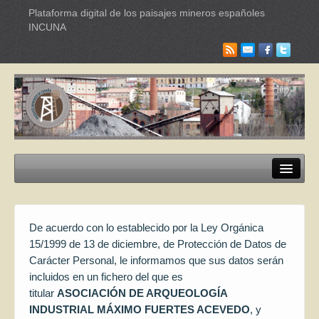
Plataforma digital de los paisajes mineros españoles
INCUNA
Paisajes mineros
Itinerarios Turísticos
De acuerdo con lo establecido por la Ley Orgánica
15/1999 de 13 de diciembre, de Protección de Datos de
Industrias culturales
Carácter Personal, le informamos que sus datos serán
incluidos en un fichero del que es
Red Internacional de Paisajes
titular
ASOCIACIÓN DE ARQUEOLOGÍA
INDUSTRIAL MÁXIMO FUERTES ACEVEDO
, y
Documentación