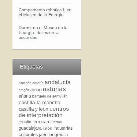
Campamento robótica I, en
el Museo de la Energía
Dormir en el Museo de la
Energía: Brillos en la
oscuridad
Etiquetas
andalucía
almadén
almería
asturias
arnao
aragón
añana
barruelo de santullán
castilla-la mancha
centros
castilla y león
de interpretación
ferrocarril
españa
fontao
guadalajara
industrias
imón
culturales
jaén
langreo
la