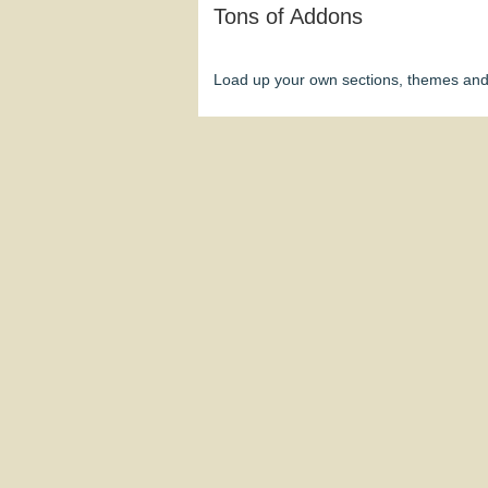
Tons of Addons
Load up your own sections, themes and 