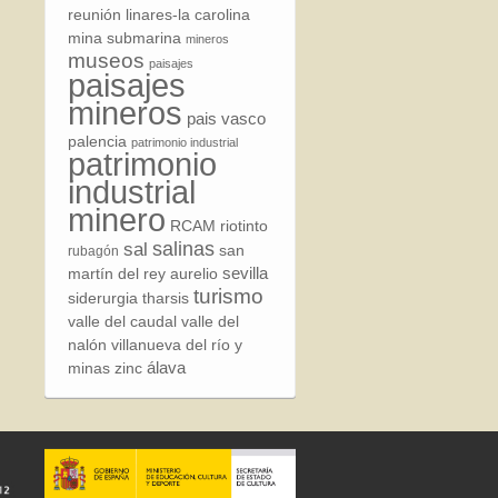
reunión
linares-la carolina
mina submarina
mineros
museos
paisajes
paisajes
mineros
pais vasco
palencia
patrimonio industrial
patrimonio
industrial
minero
RCAM
riotinto
sal
salinas
san
rubagón
sevilla
martín del rey aurelio
turismo
siderurgia
tharsis
valle del caudal
valle del
nalón
villanueva del río y
álava
minas
zinc