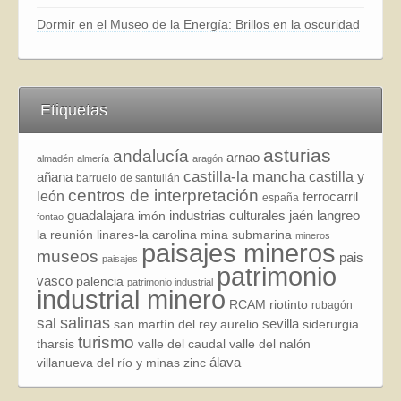
Dormir en el Museo de la Energía: Brillos en la oscuridad
Etiquetas
asturias
andalucía
arnao
almadén
almería
aragón
castilla-la mancha
añana
castilla y
barruelo de santullán
centros de interpretación
león
ferrocarril
españa
guadalajara
industrias culturales
jaén
langreo
imón
fontao
la reunión
linares-la carolina
mina submarina
mineros
paisajes mineros
museos
pais
paisajes
patrimonio
vasco
palencia
patrimonio industrial
industrial minero
RCAM
riotinto
rubagón
sal
salinas
sevilla
san martín del rey aurelio
siderurgia
turismo
tharsis
valle del caudal
valle del nalón
álava
villanueva del río y minas
zinc