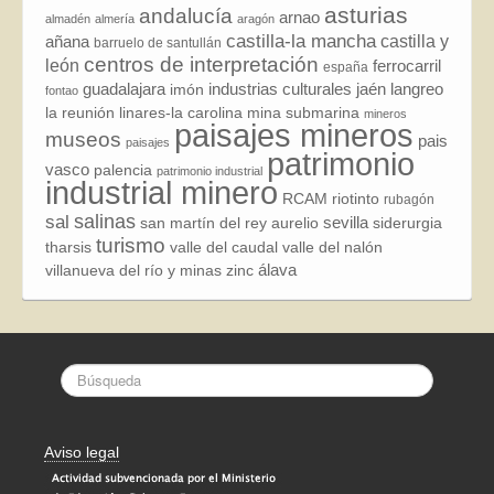
asturias
andalucía
arnao
almadén
almería
aragón
castilla-la mancha
añana
castilla y
barruelo de santullán
centros de interpretación
león
ferrocarril
españa
guadalajara
industrias culturales
jaén
langreo
imón
fontao
la reunión
linares-la carolina
mina submarina
mineros
paisajes mineros
museos
pais
paisajes
patrimonio
vasco
palencia
patrimonio industrial
industrial minero
RCAM
riotinto
rubagón
sal
salinas
sevilla
san martín del rey aurelio
siderurgia
turismo
tharsis
valle del caudal
valle del nalón
álava
villanueva del río y minas
zinc
Aviso legal