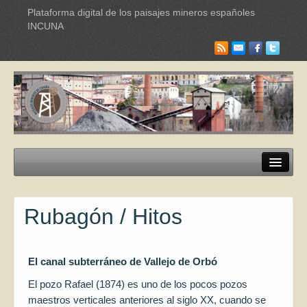
Plataforma digital de los paisajes mineros españoles
INCUNA
Paisajes mineros
Rubagón / Hitos
Itinerarios Turísticos
Industrias culturales
El canal subterráneo de Vallejo de Orbó
Red Internacional de Paisajes
El pozo Rafael (1874) es uno de los pocos pozos
Documentación
maestros verticales anteriores al siglo XX, cuando se