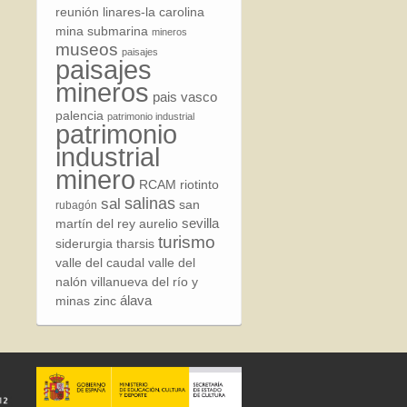
reunión
linares-la carolina
mina submarina
mineros
museos
paisajes
paisajes
mineros
pais vasco
palencia
patrimonio industrial
patrimonio
industrial
minero
RCAM
riotinto
sal
salinas
san
rubagón
sevilla
martín del rey aurelio
turismo
siderurgia
tharsis
valle del caudal
valle del
nalón
villanueva del río y
álava
minas
zinc