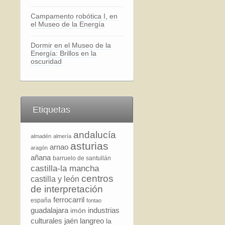
Campamento robótica I, en
el Museo de la Energía
Dormir en el Museo de la
Energía: Brillos en la
oscuridad
Etiquetas
andalucía
almadén
almería
asturias
arnao
aragón
añana
barruelo de santullán
castilla-la mancha
centros
castilla y león
de interpretación
ferrocarril
españa
fontao
guadalajara
industrias
imón
culturales
jaén
langreo
la