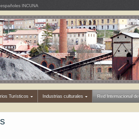
os españoles INCUNA
arios Turísticos
Industrias culturales
Red Internacional de
es